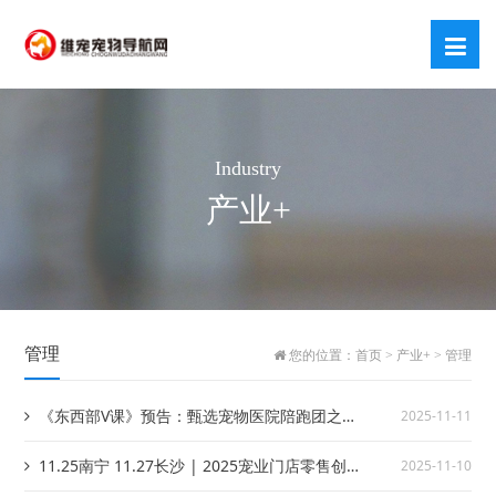
Industry
产业+
管理
您的位置：
首页
>
产业+
>
管理
《东西部V课》预告：甄选宠物医院陪跑团之团
2025-11-11
队激励｜薪酬、荣誉与成长：三位一体的激励体
11.25南宁 11.27长沙 | 2025宠业门店零售创
2025-11-10
系
新大会暨深宠展中国行·第七季，双站报名开启！