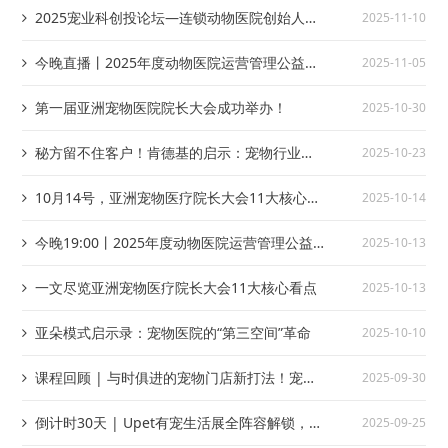
2025宠业科创投论坛—连锁动物医院创始人大
2025-11-10
会于11月6日-7日在北京圆满举办
今晚直播丨2025年度动物医院运营管理公益
2025-11-05
课：宠物医院业绩增长之20个管理技巧，如果做
第一届亚洲宠物医院院长大会成功举办！
2025-10-30
到了，业绩就明显提升
秘方留不住客户！肯德基的启示：宠物行业要
2025-10-23
拼的是 “系统力”
10月14号，亚洲宠物医疗院长大会11大核心看
2025-10-14
点
今晚19:00丨2025年度动物医院运营管理公益
2025-10-13
课：宠物医院发展动向及机会
一文尽览亚洲宠物医疗院长大会11大核心看点
2025-10-13
亚朵模式启示录：宠物医院的“第三空间”革命
2025-10-10
课程回顾 | 与时俱进的宠物门店新打法！宠美
2025-09-30
菁英训练营9月课程回顾
倒计时30天 | Upet有宠生活展全阵容解锁，锁
2025-09-25
定跨界破圈新增长！