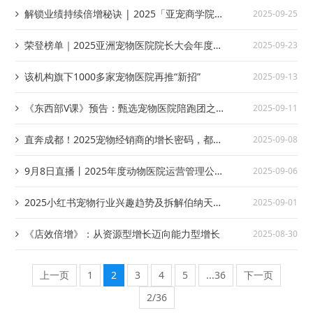
解锁业绩持续倍增秘诀 | 2025「亚宠商学院」
2025-09-25
厦门站&深圳站报名开启！
荣登榜单｜2025亚洲宠物医院院长大会年度奖
2025-09-23
项名单公布！
该机构旗下1000多家宠物医院再推“新招”
2025-09-13
《东西部V课》预告：甄选宠物医院陪跑团之新
2025-09-11
客引流｜小红书，宠物医院“种草学”的内容营销
直奔成都！2025宠物经销商的增长密码，都在
2025-09-08
实践方案
这次创新者大会上
9月8日直播丨2025年度动物医院运营管理公益
2025-09-06
课：宠物医院老板自我成长与医院经营的巨大相
2025小红书宠物行业兴趣趋势及拆解伯纳天
2025-09-01
关性
纯、诚实一口、帕特、皇家、渴望五大品牌在小
《店效倍增》：从资源型增长迈向能力型增长
2025-08-30
红书破圈增长的实战经营策略全链路打法
上一页
1
2
3
4
5
...36
下一页
2/36