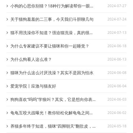
小狗的心思你别猜？18种行为解读帮你一眼看
2024-07-27
懂它的小心思
关于猫狗羞羞的二三事，今天我们斗胆聊几句
2024-07-24
猫不用洗澡你不知道？强迫猫洗澡，真的很没
2024-07-13
意思
为什么专家建议不要让猫咪和你一起睡觉？
2024-06-18
为什么狗看人这么准？
2024-06-13
猫咪为什么这么讨厌洗澡？其实不是因为怕水
2024-06-08
爱宠学院丨应激与猫友好
2024-06-04
狗狗喜欢“呜呜”学狼叫？其实，它是想向你表
2024-06-03
达这些含义
龟龟互咬大战曝光！教你轻松化解龟龟之间的
2024-06-02
血腥冲突！
养猫多年终于知道，猫咪“四脚朝天”翻肚皮，
2024-05-18