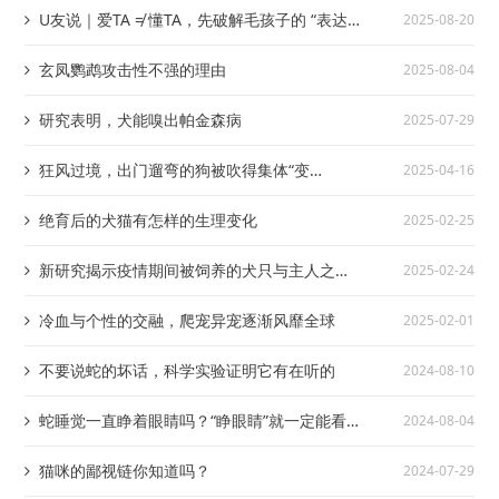
U友说｜爱TA ≠ 懂TA，先破解毛孩子的 “表达
2025-08-20
密码”
玄凤鹦鹉攻击性不强的理由
2025-08-04
研究表明，犬能嗅出帕金森病
2025-07-29
狂风过境，出门遛弯的狗被吹得集体“变
2025-04-16
异”了……
绝育后的犬猫有怎样的生理变化
2025-02-25
新研究揭示疫情期间被饲养的犬只与主人之间
2025-02-24
关系比较脆弱
冷血与个性的交融，爬宠异宠逐渐风靡全球
2025-02-01
不要说蛇的坏话，科学实验证明它有在听的
2024-08-10
蛇睡觉一直睁着眼睛吗？“睁眼睛”就一定能看
2024-08-04
得见吗？
猫咪的鄙视链你知道吗？
2024-07-29