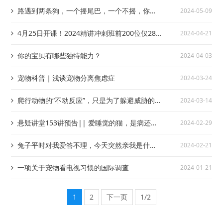
不是在卖萌，而是向你传达信号
路遇到两条狗，一个摇尾巴，一个不摇，你知
2024-05-09
道应该注意哪一只吗？
4月25日开课！2024精讲冲刺班前200位仅288
2024-04-21
元！送《内部讲义》+《必背考点》+刷题权限
你的宝贝有哪些独特能力？
2024-04-03
+699预习课！
宠物科普｜浅谈宠物分离焦虑症
2024-03-24
爬行动物的“不动反应”，只是为了躲避威胁的
2024-03-14
行为吗？
悬疑讲堂153讲预告|| 爱睡觉的猫，是病还是
2024-02-29
懒？
兔子平时对我爱答不理，今天突然亲我是什么
2024-02-21
意思？
一项关于宠物看电视习惯的国际调查
2024-01-21
1
2
下一页
1/2