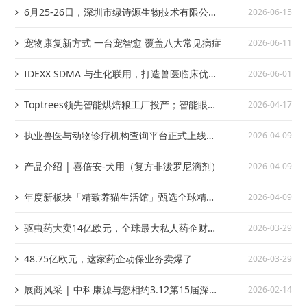
6月25-26日，深圳市绿诗源生物技术有限公司
2026-06-15
与您相约第35届广东畜牧兽医科技大会！
宠物康复新方式 一台宠智愈 覆盖八大常见病症
2026-06-11
IDEXX SDMA 与生化联用，打造兽医临床优选
2026-06-01
方案！
Toptrees领先智能烘焙粮工厂投产；智能眼镜
2026-04-17
即将进入兽医手术领域
执业兽医与动物诊疗机构查询平台正式上线开
2026-04-09
放
产品介绍 | 喜倍安-犬用（复方非泼罗尼滴剂）
2026-04-09
年度新板块「精致养猫生活馆」甄选全球精
2026-04-09
品，匹配高阶养猫需求
驱虫药大卖14亿欧元，全球最大私人药企财报
2026-03-29
数据出炉
48.75亿欧元，这家药企动保业务卖爆了
2026-03-29
展商风采 | 中科康源与您相约3.12第15届深圳
2026-02-14
国际宠物展！