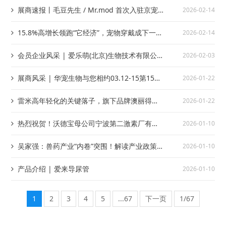
展商速报丨毛豆先生 / Mr.mod 首次入驻京宠
2026-02-14
展！多款清凉好物守护萌宠夏日时光
15.8%高增长领跑“它经济”，宠物穿戴成下一个
2026-02-14
风口
会员企业风采 | 爱乐萌(北京)生物技术有限公
2026-02-03
司
展商风采 | 华宠生物与您相约03.12-15第15届
2026-01-22
深宠展！
雷米高年轻化的关键落子，旗下品牌澳丽得官
2026-01-22
宣焕新升级
热烈祝贺！沃德宝母公司宁波第二激素厂有限
2026-01-10
公司氟雷拉纳获国家二类新兽药
吴家强：兽药产业“内卷”突围！解读产业政策
2026-01-10
与创新航向
产品介绍 | 爱来导尿管
2026-01-10
1
2
3
4
5
...67
下一页
1/67