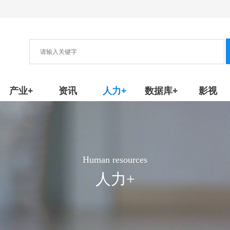
协会
新产品/技术
产业+
资讯
人力+
数据库+
影视
Human resources
人力+