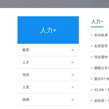
人力+
人力+
@26执兽
名师荟萃
>
教育
培训通知
>
人才
赖晓云专
>
培训
最后5个
>
人资
43.2
>
病例
@助理！