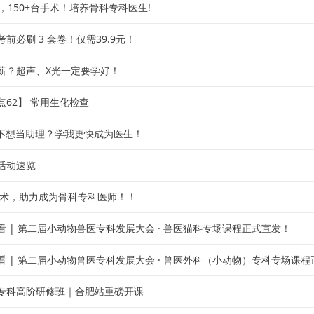
，150+台手术！培养骨科专科医生!
前必刷 3 套卷！仅需39.9元！
薪？超声、X光一定要学好！
点62】 常用生化检查
不想当助理？学我更快成为医生！
活动速览
场手术，助力成为骨科专科医师！！
看 | 第二届小动物兽医专科发展大会 · 兽医猫科专场课程正式宣发！
看 | 第二届小动物兽医专科发展大会 · 兽医外科（小动物）专科专场课
专科高阶研修班｜合肥站重磅开课