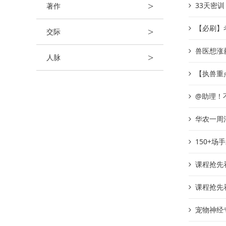
>
33天密训
著作
【必刷】考
>
交际
兽医想涨
>
人脉
【执兽重
@助理！
华农一周
150+
课程抢先
课程抢先
宠物神经