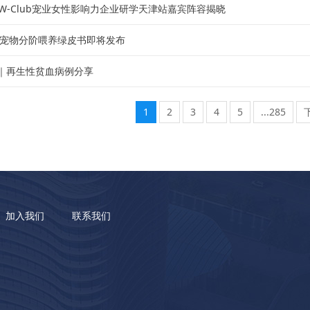
 W-Club宠业女性影响力企业研学天津站嘉宾阵容揭晓
中国宠物分阶喂养绿皮书即将发布
｜再生性贫血病例分享
1
2
3
4
5
...285
加入我们
联系我们