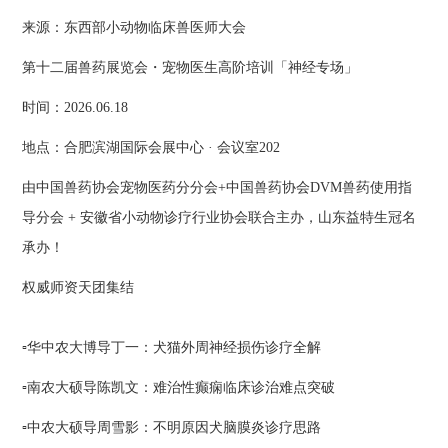
来源：东西部小动物临床兽医师大会
第十二届兽药展览会・宠物医生高阶培训「神经专场」
时间：2026.06.18
地点：合肥滨湖国际会展中心 · 会议室202
由中国兽药协会宠物医药分分会+中国兽药协会DVM兽药使用指
导分会 + 安徽省小动物诊疗行业协会联合主办，山东益特生冠名
承办！
权威师资天团集结
▫️华中农大博导丁一：犬猫外周神经损伤诊疗全解
▫️南农大硕导陈凯文：难治性癫痫临床诊治难点突破
▫️中农大硕导周雪影：不明原因犬脑膜炎诊疗思路