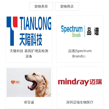
宠物美容
宠物商店
天隆科技 基因扩增及检测
品谱(Spectrum
设备
Brands）
谛宝诚
深圳迈瑞生物医疗