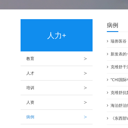
病例
人力+
瑞兽医谷
新发表的
>
教育
克维舒干
>
人才
“CHI
>
培训
克维舒抗
>
人资
海泊舒治
>
病例
《东西部