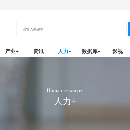
协会
新产品/技术
产业+
资讯
人力+
数据库+
影视
Human resources
人力+