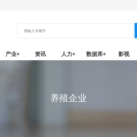
协会
新产品/技术
产业+
资讯
人力+
数据库+
影视
养殖企业