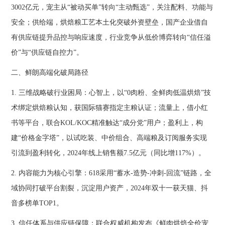
3002亿元，宠主从“被动买单”转向“主动甄选”，关注配料、功能与
安全；供给端，烘焙粮工艺本土化突破外资壁垒，国产企业借自
有供应链提升品控与响应速度，行业竞争从低价博弈转向“信任溢
价”与“供应链自控力”。
二、鲜朗高端化破局路径
1. 三维战略破行业困局：心智上，以“0肉粉、全鲜肉低温烘焙”技
术绑定烘焙粮认知，获国际猫赛指定主粮认证；流量上，借小红
书等平台，联合KOL/KOC精准触达“成分党”用户；盈利上，构
建“价格金字塔”，以试吃装、中价组合、高端粮及订阅服务实现
引流到盈利转化，2024年线上销售额7.5亿元（同比增117%）。
2. 内容能力为核心引擎：618采用“蓄水-造势-冲刺-回流”链路，全
域协同打破平台割裂，沉淀用户资产，2024年双十一获天猫、抖
音多榜单TOP1。
3. 信任体系与供应链保障：联合权威机构发布《鲜肉烘焙全价宠