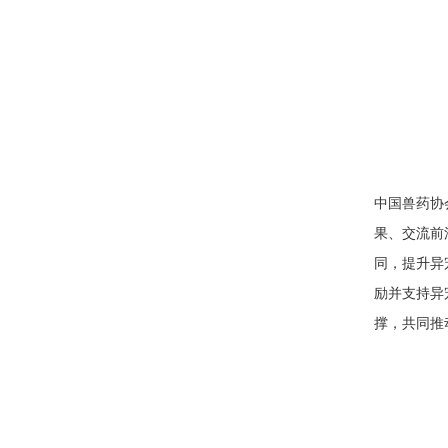
中国兽药协
果、交流前
同，提升异
励并支持异
撑，共同推