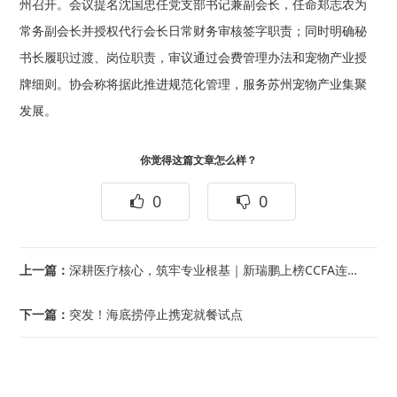
州召开。会议提名沈国忠任党支部书记兼副会长，任命郑志农为
常务副会长并授权代行会长日常财务审核签字职责；同时明确秘
书长履职过渡、岗位职责，审议通过会费管理办法和宠物产业授
牌细则。协会称将据此推进规范化管理，服务苏州宠物产业集聚
发展。
你觉得这篇文章怎么样？
0
0
上一篇：
深耕医疗核心，筑牢专业根基｜新瑞鹏上榜CCFA连锁企业百强
下一篇：
突发！海底捞停止携宠就餐试点