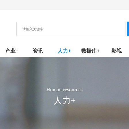
协会
新产品/技术
产业+
资讯
人力+
数据库+
影视
Human resources
人力+