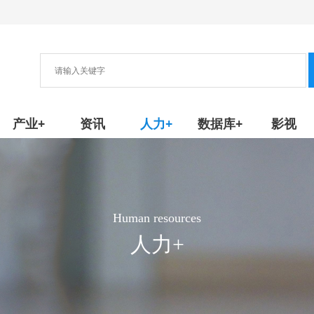
协会
新产品/技术
产业+
资讯
人力+
数据库+
影视
Human resources
人力+