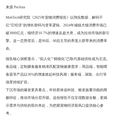
来源:PetAsia
MobTech研究院《2025年宠物消费报告》以翔实数据，解码千
亿“它经济”的增长密码与变革逻辑。2024年城镇犬猫消费市场已
破3000亿元，猫经济10.7%的增速反超犬类，成为拉动市场的新引
擎。这一态势背后，是90后、00后主导的养宠人群带来的消费革
命。
报告核心洞察显示，“拟人化”“精细化”已取代基础供给成为主流。
食品端，定制膳食服务精准匹配宠物健康需求；用品端，智能喂
食器等产品以36%的增速掀起科技风潮；服务端，保险、出行等
场景持续扩容。
下沉市场的爆发更具看点，年轻群体追科技、银发族重功能的两
极特征，推动市场分层升级。这份报告不仅呈现数据全貌，更揭
示需求与供给的双向奔赴，为把握宠物经济新风口提供核心参
考。