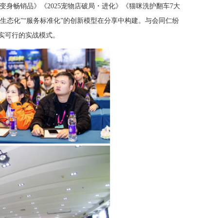
身畅销品》《2025宠物店破局・进化》《猫咪洗护翻车7大
生态化”“服务标准化”的创新模型在分享中构建。与会同仁纷
实可行的实战模式。