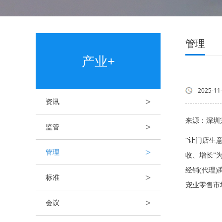
管理
产业+
2025-11
>
资讯
来源：深圳
>
监管
“让门店生
>
管理
收、增长”
经销(代理
>
标准
宠业零售市
>
会议