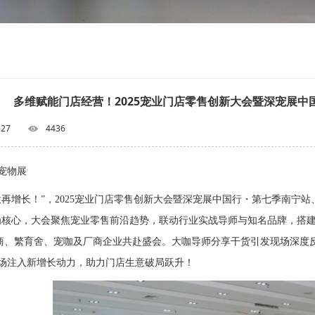
多维赋能门店经营！2025宠业门店零售创新大会暨深宠展中
-27
4436
宠物展
意再增长！”，2025宠业门店零售创新大会暨深宠展中国行・第七季南宁站、
为核心，大会聚焦宠业零售前沿趋势，联动行业实战导师与知名品牌，搭建“理
)商、繁育舍、宠咖及厂商企业共赴盛会。大咖导师分享干货引发现场深度
场注入新增长动力，助力门店生意破局跃升！