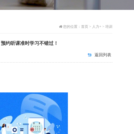
您的位置：
首页
>
人力+
>
培训
安排，预约听课准时学习不错过！
返回列表