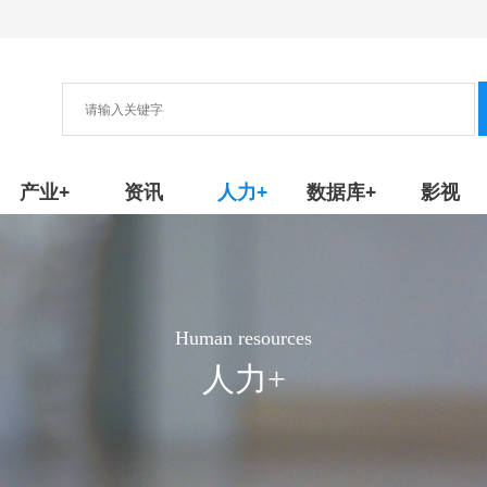
协会
新产品/技术
产业+
资讯
人力+
数据库+
影视
Human resources
人力+