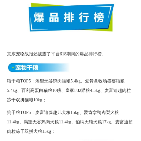
京东宠物战报还披露了平台618期间的爆品排行榜。
猫干粮TOP5：渴望无谷鸡肉猫粮5.4kg、爱肯拿牧场盛宴猫粮
5.4kg、百利高蛋白猫粮10磅、皇家F32猫粮4.5kg、麦富迪超肉粒
冻干双拼猫粮10kg；
狗干粮TOP5：麦富迪藻趣儿犬粮15kg、爱肯拿鸭肉梨犬粮
11.4kg、渴望无谷鸡肉犬粮11.4kg、伯纳天纯犬粮17kg、麦富迪超
肉粒冻干双拼犬粮15kg；