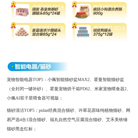
宠物智能电器TOP5：小佩智能猫砂盆MAX2、霍曼智能猫砂盆
（全封闭一键补砂）、霍曼宠物烘干箱PD62、米家宠物喂食器2、
小佩AI双子星喂食器可视版；
猫砂清洁TOP5：pidan经典混合猫砂、许翠花原味纯植物猫砂、网
易严选4合1混合猫砂、福丸自然空气豆腐混合猫砂、艾禾美铁锤
猫砂黑盒红标；