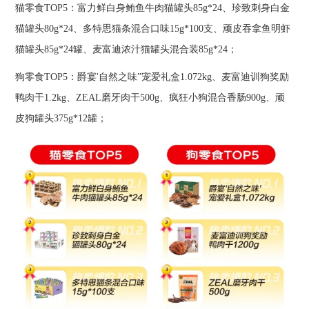
猫零食TOP5：富力鲜白身鲔鱼牛肉猫罐头85g*24、珍致刺身白金
猫罐头80g*24、多特思猫条混合口味15g*100支、顽皮吞拿鱼明虾
猫罐头85g*24罐、麦富迪浓汁猫罐头混合装85g*24；
狗零食TOP5：爵宴'自然之味”宠爱礼盒1.072kg、麦富迪训狗奖励
鸭肉干1.2kg、ZEAL磨牙肉干500g、疯狂小狗混合香肠900g、顽
皮狗罐头375g*12罐；