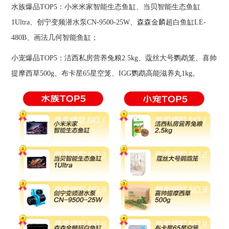
水族爆品TOP5：小米米家智能生态鱼缸、当贝智能生态鱼缸
1Ultra、创宁变频潜水泵CN-9500-25W、森森金麟超白鱼缸LE-
480B、画法几何智能鱼缸；
小宠爆品TOP5：洁西私房营养兔粮2.5kg、蔻丝大号鹦鹉笼、喜帅
提摩西草500g、布卡星65星空笼、IGG鹦鹉高能滋养丸1kg。