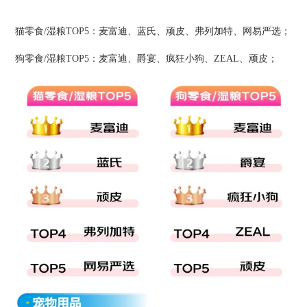
猫零食/湿粮TOP5：麦富迪、蓝氏、顽皮、弗列加特、网易严选；
狗零食/湿粮TOP5：麦富迪、爵宴、疯狂小狗、ZEAL、顽皮；