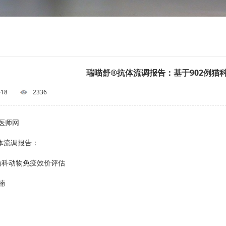
瑞喵舒®抗体流调报告：基于902例猫
-18
2336
医师网
体流调报告：
例猫科动物免疫效价评估
楠