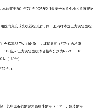
查于2024年7月至2025年2月收集全国多个地区多家宠物
使用院内免疫荧光机器检测后，同一血清样本送三方实验室检
）合格率63.7%（464份），杯状病毒（FCV）合格率
%，FHV临床/三方实验室抗体合格率分别为63.2%（110
92%（160份）。
床保护力。
起，其中主要的病原为猫细小病毒（FPV）、疱疹病毒