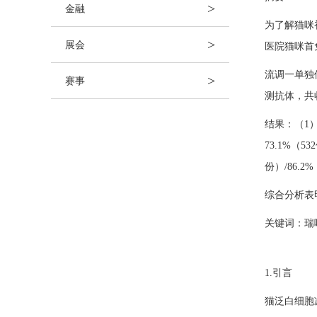
>
金融
为了解猫咪
>
展会
医院猫咪首
流调一单独
>
赛事
测抗体，共
结果：（1）
73.1%（
份）/86.
综合分析表
关键词：瑞
1.引言
猫泛白细胞