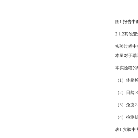
图1.报告
2.1.2其他
实验过程中
本量对于瑞
本实验猫的
（1）体格
（2）日龄>5
（3）免疫2
（4）检测
表1.实验