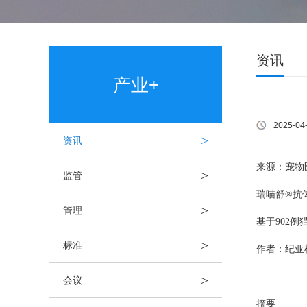
资讯
产业+
2025-04
>
资讯
来源：宠物
>
监管
瑞喵舒®抗
>
管理
基于902
>
标准
作者：纪亚
>
会议
摘要