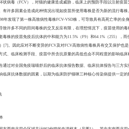
和杯状病毒（FCV），对猫的健康造成威胁，临床上的预防手段以注射疫苗
。有许多因素会造成此种情况出现如疫苗所使用毒株是否为新的流行毒株。三
1998年发现了第一株高致病性毒株FCV-VSD株，可导致具有高死亡率的全
导致许多不同的田间毒株的交叉反应有限，在理想情况下，疫苗使用的毒株应
毒株的疫苗免疫后抗体的中和能力为11.5%（F9）和64.1%（255），
431）[7]。因此应对不断变异的FCV及对FCV高致病性毒株具有交叉保护
方式、临床检测手段、疫苗中所含抗原量的高低也会不同程度的影响临床
告通过对全国免疫瑞喵舒后的临床抗体报告数据、临床抗体报告与三方实
响临床抗体数据的因素，以期为临床防护猫咪三种核心传染病提供一定的
法
样本
国东西南北四个区域共计902份猫的血清样本（见图1），其中东南西北四个区分