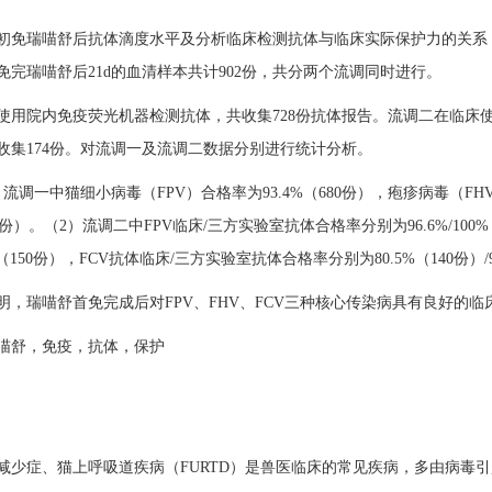
初免瑞喵舒后抗体滴度水平及分析临床检测抗体与临床实际保护力的关系，本调
免完瑞喵舒后21d的血清样本共计902份，共分两个流调同时进行。
使用院内免疫荧光机器检测抗体，共收集728份抗体报告。流调二在临床
收集174份。对流调一及流调二数据分别进行统计分析。
流调一中猫细小病毒（FPV）合格率为93.4%（680份），疱疹病毒（FHV
532份）。（2）流调二中FPV临床/三方实验室抗体合格率分别为96.6%/100
2%（150份），FCV抗体临床/三方实验室抗体合格率分别为80.5%（140份）/
明，瑞喵舒首免完成后对FPV、FHV、FCV三种核心传染病具有良好的临
喵舒，免疫，抗体，保护
减少症、猫上呼吸道疾病（FURTD）是兽医临床的常见疾病，多由病毒引