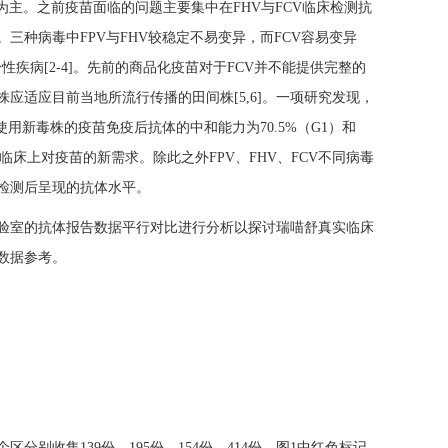
为主。之前疫苗面临的问题主要集中在FHV与FCV临床检测抗
种病毒中FPV与FHV较稳定不易变异，而FCV容易变异
身性疾病[2-4]。先前的商品化疫苗对于FCV并不能提供完整的
适应目前当地所流行传播的田间株[5,6]。一项研究发现，
而使用新毒株的疫苗免疫后抗体的中和能力为70.5%（G1）和
也是临床上对疫苗的新需求。除此之外FPV、FHV、FCV不同病毒
检测后呈现的抗体水平。
验室的抗体报告数据平行对比进行分析以探讨瑞喵舒真实临床
数据参考。
别收集139份、195份、154份、414份，图1中红色标记