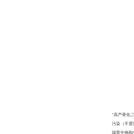
“高产骨化
污染（不需
瑞普生物和