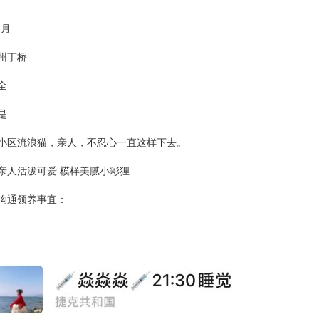
个月
州丁桥
全
是
小区流浪猫，亲人，不忍心一直这样下去。
亲人活泼可爱 模样美腻小彩狸
沟通领养事宜：