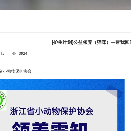
[护生计划]公益领养（猫咪）—带我回
-15
3924
省小动物保护协会