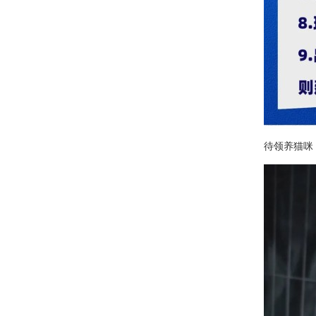
待领养猫咪