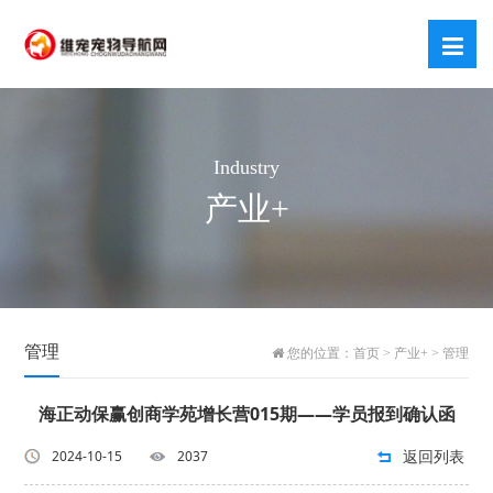
Industry
产业+
管理
您的位置：
首页
>
产业+
>
管理
海正动保赢创商学苑增长营015期——学员报到确认函
返回列表
2024-10-15
2037