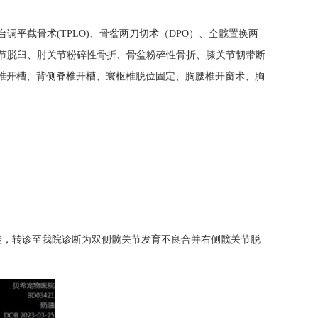
平截骨术(TPLO)、骨盆两刀切术（DPO）、全髋置换两
节脱臼、肘关节粉碎性骨折、骨盆粉碎性骨折、膝关节韧带断
颈椎开槽、背侧脊椎开槽、寰枢椎脱位固定、胸腰椎开窗术、胸
转，转诊至我院诊断为双侧髋关节发育不良合并右侧髋关节脱