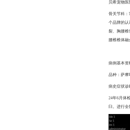
贝希宠物医
骨关节科：
个品牌的认
裂、胸腰椎
腰椎椎体融
病例基本资
品种：萨摩耶
病史症状诊
24年6月
臼。进行全髋