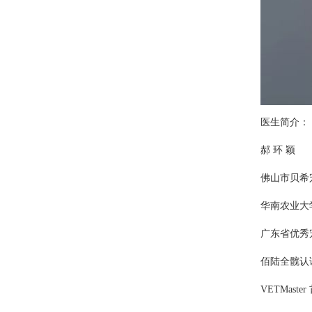
医生简介：
郝 环 颖
佛山市贝希
华南农业大
广东省优秀
佰陆全髋认
VETMast