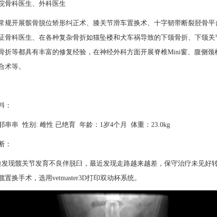
院骨科医生、外科医生
常规开展髌骨脱位矫形纠正术、膝关节滑车置换术、十字韧带断裂胫骨平台调
证骨科医生、在各种复杂骨折如猫坠楼和犬车祸导致的下颌骨折、下颌关
骨折等都具有丰富的修复经验，在神经外科方面开展脊椎Mini窗、腹侧
合术等。
料：
串串 性别: 雌性 已绝育 年龄：1岁4个月 体重：23.0kg
断：
体检发现髋关节发育不良伴脱臼，最近发现走路越来越差，保守治疗未见好
置换手术，选用vetmaster3D打印双动杯系统。