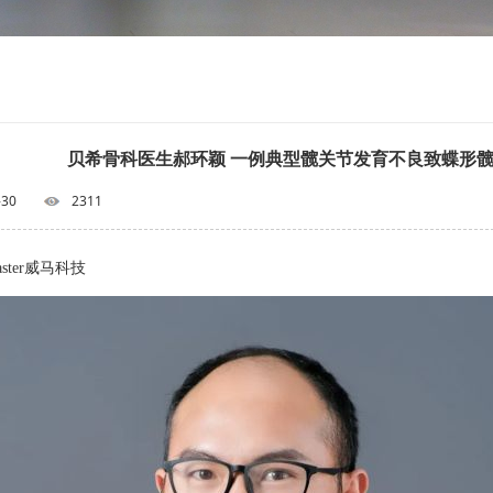
贝希骨科医生郝环颖 一例典型髋关节发育不良致蝶形
-30
2311
aster威马科技