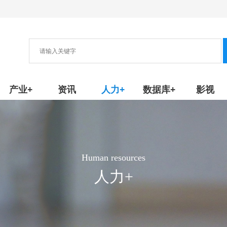
协会
新产品/技术
产业+
资讯
人力+
数据库+
影视
Human resources
人力+