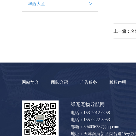
>
华西大区
上一篇：
名
网站简介
团队介绍
广告服务
版权声明
维宠宠物导航网
电话：153-2012-0258
电话：155-0222-3953
邮箱：594036387@qq.com
地址：天津滨海新区烟台道15号办公楼