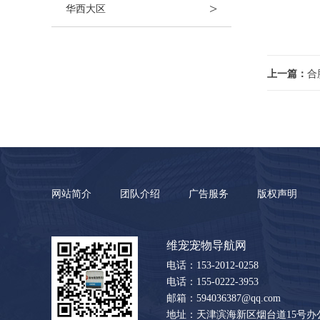
>
华西大区
上一篇：
合
网站简介
团队介绍
广告服务
版权声明
维宠宠物导航网
电话：153-2012-0258
电话：155-0222-3953
邮箱：594036387@qq.com
地址：天津滨海新区烟台道15号办公楼