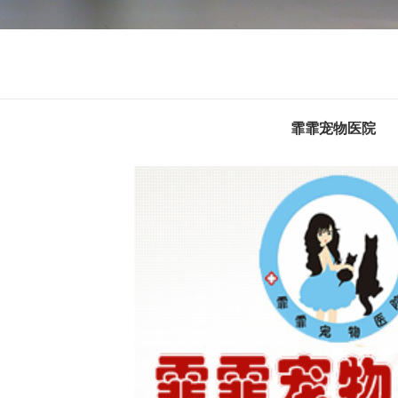
霏霏宠物医院