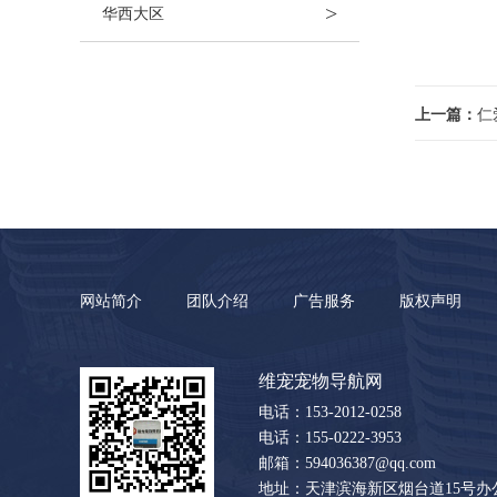
>
华西大区
上一篇：
仁
网站简介
团队介绍
广告服务
版权声明
维宠宠物导航网
电话：153-2012-0258
电话：155-0222-3953
邮箱：594036387@qq.com
地址：天津滨海新区烟台道15号办公楼