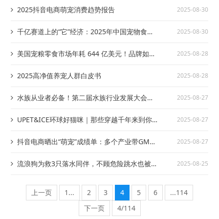
2025抖音电商萌宠消费趋势报告
2025-08-30
千亿赛道上的“它”经济：2025年中国宠物食品
2025-08-30
市场数据洞察与剖析报告
美国宠粮零食市场年耗 644 亿美元！品牌如何
2025-08-28
靠 AI、短视频抓住 Z 世代养宠人？
2025高净值养宠人群白皮书
2025-08-28
水族从业者必备！第二届水族行业发展大会核
2025-08-27
心议程精华抢先看
UPET&ICE环球好猫咪｜那些穿越千年来到你
2025-08-27
家沙发的小猫咪
抖音电商晒出“萌宠”成绩单：多个产业带GMV
2025-08-27
破亿，这些品类最火爆
流浪狗为救3只落水同伴，不顾危险跳水也被
2025-08-25
困，好心人施救被咬仍不放弃
上一页
1...
2
3
4
5
6
...114
下一页
4/114