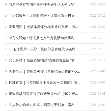
网易严选宣布周翊然担任美好生活大使；宿迁
2025-09-27
1-8月宠物经济规模达60亿元
【文献译学】犬肺叶扭转的计算机断层扫描特
2025-09-22
征
宠业周汇 | 犬猫体况评分标准通过审查，海正
2025-09-22
动保海乐妙获多项认证
@宠友通知！深宠展七夕节宠礼活动赠票名单
2025-09-13
公布！
CT临床应用：头部、胸腹部及脊柱关节疾病
2025-09-13
知识驿站 | 猫皮炎要拍片?真凶竟在纵隔内!
2025-09-11
听课笔记 | 曾振灵教授《兽用抗菌药物的PK-
2025-09-06
PD及其研究进展》——第十二届兽医大会细菌耐
标准宣贯 |《犬猫输血不良反应分类指南》等
2025-09-06
药性与兽药残留控制专场
您来用
宠物市场消费者特征调研统计分析（40页报
2025-09-03
告）
主人带小猫坐过山车，画面过于刺激，网友刚
2025-09-02
想骂，仔细看被气笑了哈哈哈