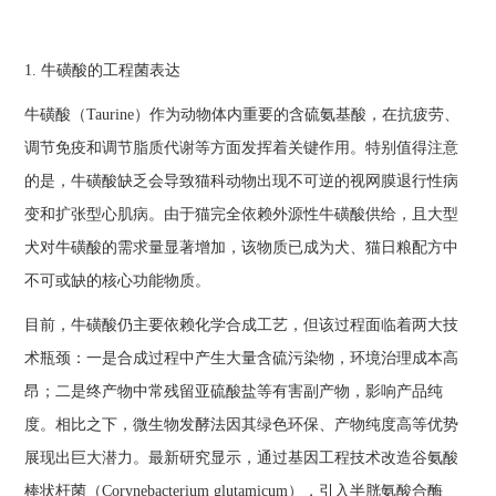
1. 牛磺酸的工程菌表达
牛磺酸（Taurine）作为动物体内重要的含硫氨基酸，在抗疲劳、
调节免疫和调节脂质代谢等方面发挥着关键作用。特别值得注意
的是，牛磺酸缺乏会导致猫科动物出现不可逆的视网膜退行性病
变和扩张型心肌病。由于猫完全依赖外源性牛磺酸供给，且大型
犬对牛磺酸的需求量显著增加，该物质已成为犬、猫日粮配方中
不可或缺的核心功能物质。
目前，牛磺酸仍主要依赖化学合成工艺，但该过程面临着两大技
术瓶颈：一是合成过程中产生大量含硫污染物，环境治理成本高
昂；二是终产物中常残留亚硫酸盐等有害副产物，影响产品纯
度。相比之下，微生物发酵法因其绿色环保、产物纯度高等优势
展现出巨大潜力。最新研究显示，通过基因工程技术改造谷氨酸
棒状杆菌（Corynebacterium glutamicum），引入半胱氨酸合酶