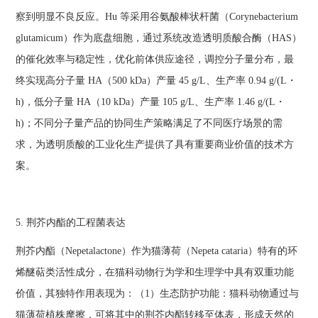
察到明显不良反应。Hu 等采用谷氨酸棒状杆菌（Corynebacterium
glutamicum）作为底盘细胞，通过系统改造透明质酸合酶（HAS）
的催化效率与稳定性，优化前体供应途径，调控分子量分布，最
终实现高分子量 HA（500 kDa）产量 45 g/L、生产率 0.94 g/(L・
h)，低分子量 HA（10 kDa）产量 105 g/L、生产率 1.46 g/(L・
h)；不同分子量产品的协同生产策略满足了不同医疗场景的需
求，为透明质酸的工业化生产提供了具有重要商业价值的技术方
案。
5. 荆芥内酯的工程菌表达
荆芥内酯（Nepetalactone）作为猫薄荷（Nepeta cataria）特有的环
烯醚萜类活性成分，在猫科动物行为学和生理学中具有双重功能
价值，其独特作用表现为：（1）生态防护功能：猫科动物通过与
猫薄荷植株摩擦，可将其中的荆芥内酯转移至体表，形成天然的