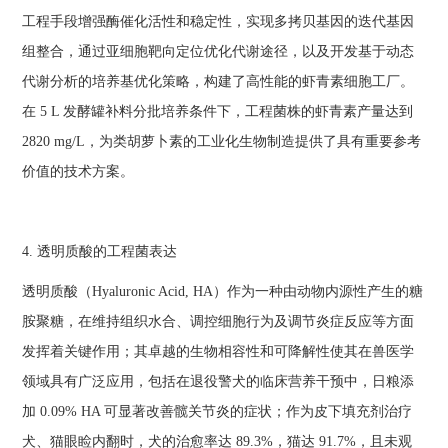
工程手段增强酶催化活性和稳定性，实现多拷贝基因的迭代基因
组整合，通过亚细胞靶向定位优化代谢途径，以及开发基于动态
代谢分析的培养基优化策略，构建了高性能的虾青素细胞工厂。
在 5 L 发酵罐补料分批培养条件下，工程菌株的虾青素产量达到
2820 mg/L，为类胡萝卜素的工业化生物制造提供了具有重要参考
价值的技术方案。
4. 透明质酸的工程菌表达
透明质酸（Hyaluronic Acid, HA）作为一种由动物内源性产生的糖
胺聚糖，在维持组织水合、调控细胞行为及调节炎症反应等方面
发挥着关键作用；其卓越的生物相容性和可降解性使其在兽医学
领域具有广泛应用，包括在退役警犬的临床营养干预中，日粮添
加 0.09% HA 可显著改善髋关节炎的症状；作为皮下填充剂治疗
犬、猫眼睑内翻时，犬的治愈率达 89.3%，猫达 91.7%，且未观