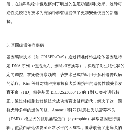
射，在猫科动物中也观察到了明显的生殖功能抑制效果。这种可
逆性免疫绝育技术为宠物种群管理提供了更加安全便捷的新选
择。
3. 基因编辑治疗疾病
基因编辑技术（如 CRISPR-Cas9）通过精准修饰生物体基因组特
定 DNA 序列（包括插入、删除和替换等），实现了对生物性状的
定向调控。在宠物健康领域，该技术已成功应用于多种遗传疾病
的治疗。Kim 等针对纯种拉布拉多犬普遍携带的遗传性髋关节发
育不良（HD）相关基因 BICF2S23030416 的 T到 C 突变进行校
正，通过体细胞核移植技术成功培育出健康后代，解决了这一困
扰犬种多年的遗传问题。Amoasii 等[72]对患杜氏肌营养不良
（DMD）模型犬的抗肌萎缩蛋白（dystrophin）异常基因进行编
辑，使蛋白表达恢复至正常水平的 3-90%，显著改善了患病犬的