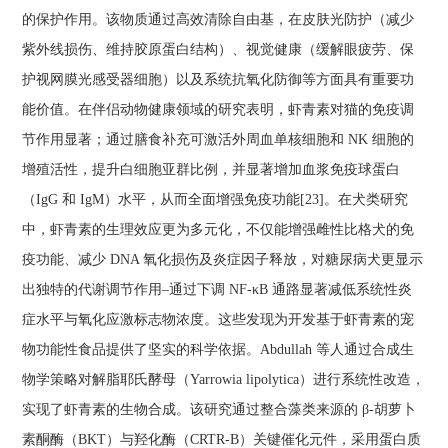
的保护作用。该物质通过高效清除自由基，在皮肤光防护（减少
紫外线损伤、维持胶原蛋白结构）、视觉健康（缓解眼疲劳、保
护视网膜光感受器细胞）以及系统抗氧化防御等方面具有重要功
能价值。在伴侣动物健康领域的研究表明，虾青素对猫的免疫调
节作用显著；通过膳食补充可激活外周血单核细胞和 NK 细胞的
增殖活性，提升白细胞亚群比例，并显著增加血浆免疫球蛋白
（IgG 和 IgM）水平，从而全面增强免疫功能[23]。在犬类研究
中，虾青素的生理效应更为多元化，不仅能增强雌性比格犬的免
疫功能、减少 DNA 氧化损伤及炎症因子释放，对糖尿病犬更显示
出独特的代谢调节作用–通过下调 NF-κB 通路显著减低系统性炎
症水平与氧化应激标志物浓度。这些发现为开发基于虾青素的宠
物功能性食品提供了坚实的科学依据。Abdullah 等人通过合成生
物学策略对解脂耶氏酵母（Yarrowia lipolytica）进行系统性改造，
实现了虾青素的生物合成。该研究通过整合藻类来源的 β-胡萝卜
素酮酶（BKT）与羟化酶（CRTR-B）关键催化元件，采用蛋白质