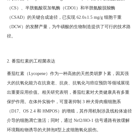
（CS）、半胱氨酸双加氧酶（CDO1）和半胱氨酸脱羧酶
（CSAD）的关键合成途径，已实现 62.0±1.5 mg/g 细胞干重
（DCW）的发酵产量，为牛磺酸的生物制造提供了可行的技术路
径。
2. 番茄红素的工程菌表达
番茄红素（Lycopene）作为一种高效的天然类胡萝卜素，因其强
大的抗氧化能力在抗衰老、抗炎、抗氧化与癌症预防等领域展现
出重要应用价值。相关研究表明，番茄红素对犬类健康具有多重
保护作用。在体外实验中，可显著抑制 3 种犬骨肉瘤细胞系
（D17、OS 2.4 和 HMPOS）的增殖，其作用机制涉及线粒体途径
介导的细胞凋亡激活；同时，通过 Nrf2/HO-1 信号通路有效缓解
环境颗粒物诱导的犬肺泡Ⅱ型上皮细胞氧化损伤。