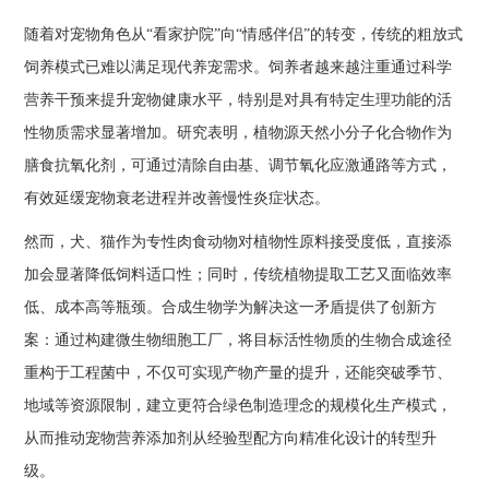
随着对宠物角色从“看家护院”向“情感伴侣”的转变，传统的粗放式
饲养模式已难以满足现代养宠需求。饲养者越来越注重通过科学
营养干预来提升宠物健康水平，特别是对具有特定生理功能的活
性物质需求显著增加。研究表明，植物源天然小分子化合物作为
膳食抗氧化剂，可通过清除自由基、调节氧化应激通路等方式，
有效延缓宠物衰老进程并改善慢性炎症状态。
然而，犬、猫作为专性肉食动物对植物性原料接受度低，直接添
加会显著降低饲料适口性；同时，传统植物提取工艺又面临效率
低、成本高等瓶颈。合成生物学为解决这一矛盾提供了创新方
案：通过构建微生物细胞工厂，将目标活性物质的生物合成途径
重构于工程菌中，不仅可实现产物产量的提升，还能突破季节、
地域等资源限制，建立更符合绿色制造理念的规模化生产模式，
从而推动宠物营养添加剂从经验型配方向精准化设计的转型升
级。