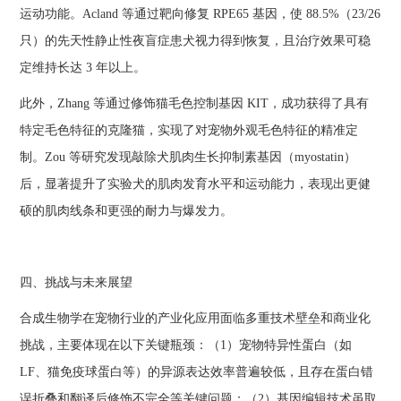
运动功能。Acland 等通过靶向修复 RPE65 基因，使 88.5%（23/26
只）的先天性静止性夜盲症患犬视力得到恢复，且治疗效果可稳
定维持长达 3 年以上。
此外，Zhang 等通过修饰猫毛色控制基因 KIT，成功获得了具有
特定毛色特征的克隆猫，实现了对宠物外观毛色特征的精准定
制。Zou 等研究发现敲除犬肌肉生长抑制素基因（myostatin）
后，显著提升了实验犬的肌肉发育水平和运动能力，表现出更健
硕的肌肉线条和更强的耐力与爆发力。
四、挑战与未来展望
合成生物学在宠物行业的产业化应用面临多重技术壁垒和商业化
挑战，主要体现在以下关键瓶颈：（1）宠物特异性蛋白（如
LF、猫免疫球蛋白等）的异源表达效率普遍较低，且存在蛋白错
误折叠和翻译后修饰不完全等关键问题；（2）基因编辑技术虽取