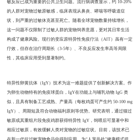
敏反应已成为重要的公共卫生问题。流行病调查显示，约 10-20%
的人群对宠物过敏原敏感，临床表现从鼻炎、哮喘等呼吸道症
状，到严重的过敏休克甚至死亡。随着全球宠物数量持续增长，
这一问题不仅限制了过敏人群的宠物饲养意愿，更对其日常生活
构成了健康风险。现行的变应原特异性免疫疗法（AIT）虽有一定
疗效，但存在治疗周期长（3-5年）、不良反应发生率高等局限
性，其临床应用受到显著制约。
特异性卵黄抗体（IgY）技术为这一难题提供了创新解决方案。作
为卵生动物特有的免疫球蛋白，IgY在功能上与哺乳动物 IgG 类
似，且具有制备工艺成熟、产量高（每枚鸡蛋可产生约 50-100 mg
IgY）、周期短及符合动物福利原则等优势。研究表明，通过猫过
敏原或其重组片段免疫鸡群获得特异性 IgY，饲喂后可显著中和
相应过敏原，有效缓解人类对宠物的过敏症状。目前，该技术已
在新一代抗过敏宠物食品中得到应用，为“人宠共处”健康模式提