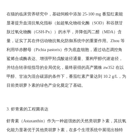
在猫的临床营养研究中，基础饲粮中添加 25-100 mg 番茄红素能
显著提升血清抗氧化指标（如超氧化物歧化酶（SOD）和谷胱甘
肽过氧化物酶（GSH-Px））的水平，并降低丙二醛（MDA）含
量，证实了其在伴侣动物抗氧化防御系统中的重要作用。Zhou 等
利用毕赤酵母（Pichia pastoris）作为底盘细胞，通过动态调控角
鲨烯合成酶表达、增强甲羟戊酸途径通量、重构甲醇代谢途径，
并结合转录组指导的全局优化，最终获得的高产菌株 zw352 在以
甲醇、甘油为混合碳源的条件下，番茄红素产量达到 10.2 g/L，为
目前类胡萝卜素的绿色产业化奠定了基础。
3. 虾青素的工程菌表达
虾青素（Astaxanthin）作为一种超强效的天然类胡萝卜素，其抗氧
化能力显著优于其他类胡萝卜素，在多个生理系统中展现出独特