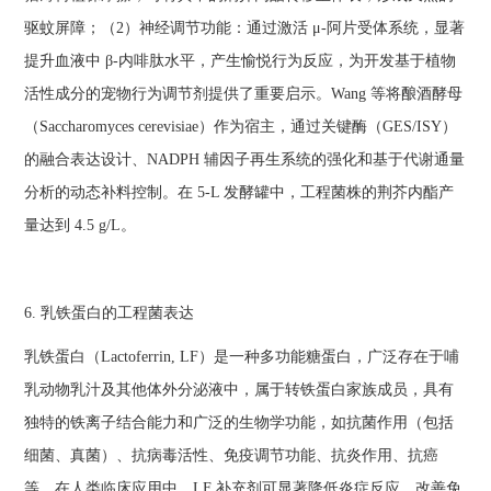
驱蚊屏障；（2）神经调节功能：通过激活 μ-阿片受体系统，显著
提升血液中 β-内啡肽水平，产生愉悦行为反应，为开发基于植物
活性成分的宠物行为调节剂提供了重要启示。Wang 等将酿酒酵母
（Saccharomyces cerevisiae）作为宿主，通过关键酶（GES/ISY）
的融合表达设计、NADPH 辅因子再生系统的强化和基于代谢通量
分析的动态补料控制。在 5-L 发酵罐中，工程菌株的荆芥内酯产
量达到 4.5 g/L。
6. 乳铁蛋白的工程菌表达
乳铁蛋白（Lactoferrin, LF）是一种多功能糖蛋白，广泛存在于哺
乳动物乳汁及其他体外分泌液中，属于转铁蛋白家族成员，具有
独特的铁离子结合能力和广泛的生物学功能，如抗菌作用（包括
细菌、真菌）、抗病毒活性、免疫调节功能、抗炎作用、抗癌
等。在人类临床应用中，LF 补充剂可显著降低炎症反应，改善免