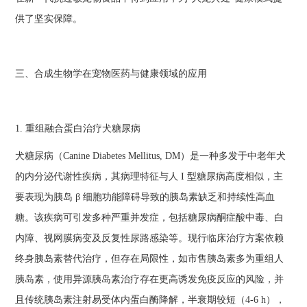
供了坚实保障。
三、合成生物学在宠物医药与健康领域的应用
1. 重组融合蛋白治疗犬糖尿病
犬糖尿病（Canine Diabetes Mellitus, DM）是一种多发于中老年犬
的内分泌代谢性疾病，其病理特征与人 I 型糖尿病高度相似，主
要表现为胰岛 β 细胞功能障碍导致的胰岛素缺乏和持续性高血
糖。该疾病可引发多种严重并发症，包括糖尿病酮症酸中毒、白
内障、视网膜病变及反复性尿路感染等。现行临床治疗方案依赖
终身胰岛素替代治疗，但存在局限性，如市售胰岛素多为重组人
胰岛素，使用异源胰岛素治疗存在更高诱发免疫反应的风险，并
且传统胰岛素注射易受体内蛋白酶降解，半衰期较短（4-6 h），