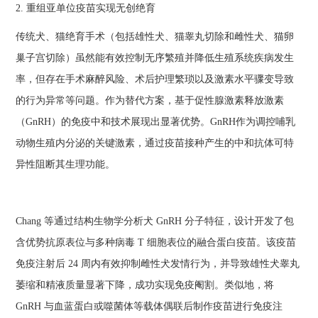
2. 重组亚单位疫苗实现无创绝育
传统犬、猫绝育手术（包括雄性犬、猫睾丸切除和雌性犬、猫卵
巢子宫切除）虽然能有效控制无序繁殖并降低生殖系统疾病发生
率，但存在手术麻醉风险、术后护理繁琐以及激素水平骤变导致
的行为异常等问题。作为替代方案，基于促性腺激素释放激素
（GnRH）的免疫中和技术展现出显著优势。GnRH作为调控哺乳
动物生殖内分泌的关键激素，通过疫苗接种产生的中和抗体可特
异性阻断其生理功能。
Chang 等通过结构生物学分析犬 GnRH 分子特征，设计开发了包
含优势抗原表位与多种病毒 T 细胞表位的融合蛋白疫苗。该疫苗
免疫注射后 24 周内有效抑制雌性犬发情行为，并导致雄性犬睾丸
萎缩和精液质量显著下降，成功实现免疫阉割。类似地，将
GnRH 与血蓝蛋白或噬菌体等载体偶联后制作疫苗进行免疫注