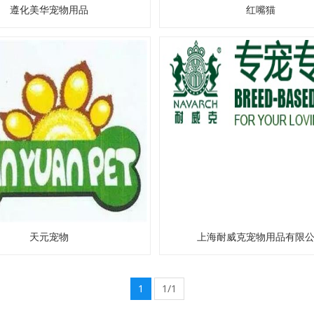
遵化美华宠物用品
红嘴猫
天元宠物
上海耐威克宠物用品有限
1
1/1