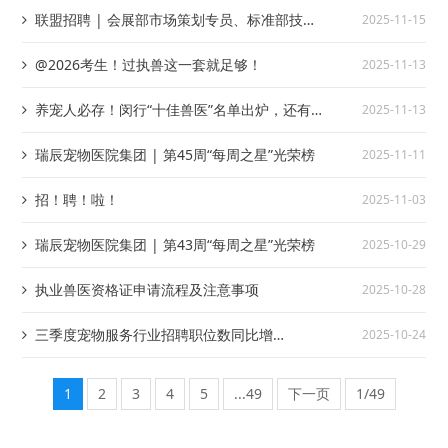
联盟招聘 | 会展部市场策划专员、标准部技术
2025-11-15
专员职位
@2026考生！过执兽这一套就足够！
2025-11-13
养宠人必存！闵行“十佳兽医”名单出炉，还有
2025-11-13
义诊预告，速览收藏
瑞辰宠物医院集团 | 第45周“每周之星”光荣榜
2025-11-11
招！聘！啦！
2025-11-03
瑞辰宠物医院集团 | 第43周“每周之星”光荣榜
2025-10-29
执业兽医资格证申请流程及注意事项
2025-10-28
三季度宠物服务行业招聘职位数同比增
2025-10-24
43.7%，海尔智家新获宠物包专利
1
2
3
4
5
...49
下一页
1/49