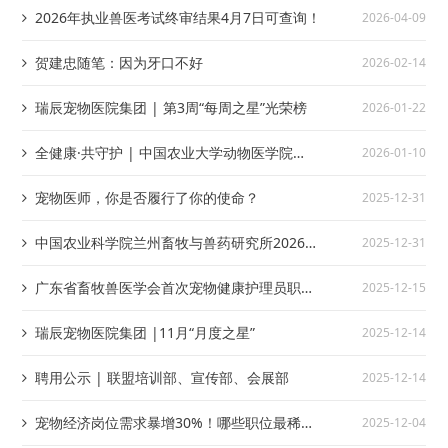
2026年执业兽医考试终审结果4月7日可查询！
2026-04-09
贺建忠随笔：因为牙口不好
2026-02-14
瑞辰宠物医院集团 | 第3周“每周之星”光荣榜
2026-01-22
全健康·共守护 | 中国农业大学动物医学院
2026-01-10
2026年第一批学术岗招聘启动！
宠物医师，你是否履行了你的使命？
2025-12-31
中国农业科学院兰州畜牧与兽药研究所2026年
2025-12-31
度招聘公示
广东省畜牧兽医学会首次宠物健康护理员职业
2025-12-15
技能认定工作顺利举办
瑞辰宠物医院集团 |11月“月度之星”
2025-12-14
聘用公示 | 联盟培训部、宣传部、会展部
2025-12-14
宠物经济岗位需求暴增30%！哪些职位最稀
2025-12-04
缺？