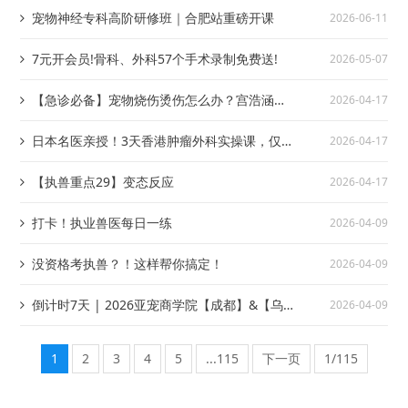
宠物神经专科高阶研修班｜合肥站重磅开课
2026-06-11
7元开会员!骨科、外科57个手术录制免费送!
2026-05-07
【急诊必备】宠物烧伤烫伤怎么办？宫浩涵院
2026-04-17
长教您急救与创面护理！速约！
日本名医亲授！3天香港肿瘤外科实操课，仅需
2026-04-17
RMB1,800
【执兽重点29】变态反应
2026-04-17
打卡！执业兽医每日一练
2026-04-09
没资格考执兽？！这样帮你搞定！
2026-04-09
倒计时7天 | 2026亚宠商学院【成都】&【乌
2026-04-09
鲁木齐】即将开讲
1
2
3
4
5
...115
下一页
1/115