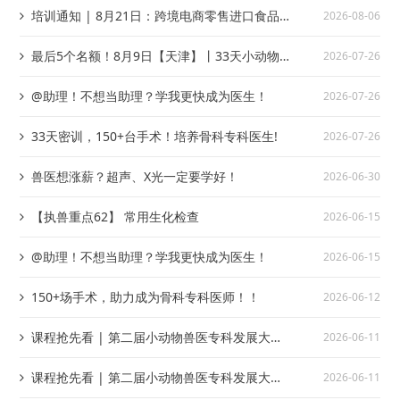
培训通知 | 8月21日：跨境电商零售进口食品
2026-08-06
及膳食营养补充剂合规要求培训班
最后5个名额！8月9日【天津】丨33天小动物
2026-07-26
骨科手术大师班，150+场手术，助力成为骨科专
@助理！不想当助理？学我更快成为医生！
2026-07-26
科医师！！
33天密训，150+台手术！培养骨科专科医生!
2026-07-26
兽医想涨薪？超声、X光一定要学好！
2026-06-30
【执兽重点62】 常用生化检查
2026-06-15
@助理！不想当助理？学我更快成为医生！
2026-06-15
150+场手术，助力成为骨科专科医师！！
2026-06-12
课程抢先看 | 第二届小动物兽医专科发展大会
2026-06-11
· 兽医猫科专场课程正式宣发！
课程抢先看 | 第二届小动物兽医专科发展大会
2026-06-11
· 兽医外科（小动物）专科专场课程正式宣发！