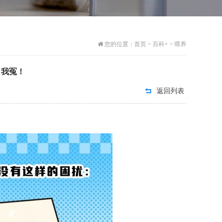
您的位置：
首页
>
百科+
>
喂养
：我冤！
返回列表