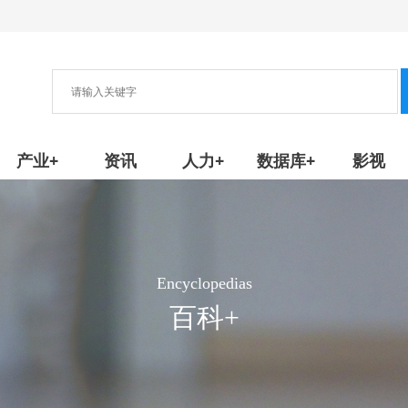
协会
新产品/技术
产业+
资讯
人力+
数据库+
影视
Encyclopedias
百科+