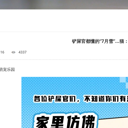
铲屎官都懂的“7月雪”...猫
-16
4337
萌宠乐园