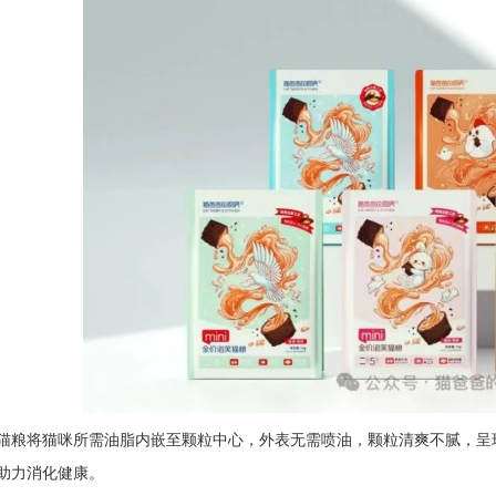
猫粮将猫咪所需油脂内嵌至颗粒中心，外表无需喷油，颗粒清爽不腻，呈
助力消化健康。