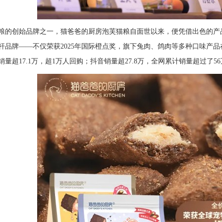
粮的创始品牌之一，猫爸爸的厨房泡芙猫粮自面世以来，便凭借出色的产
杆品牌——不仅荣获2025年国际橙点奖，旗下兔肉、鸽肉等多种口味产
量超17.1万，超1万人回购；抖音销量超27.8万，全网累计销量超过了5