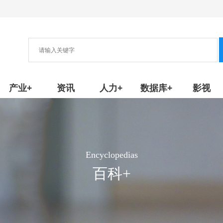
协会
新产品/技术
产业+
资讯
人力+
数据库+
影视
Encyclopedias
百科+