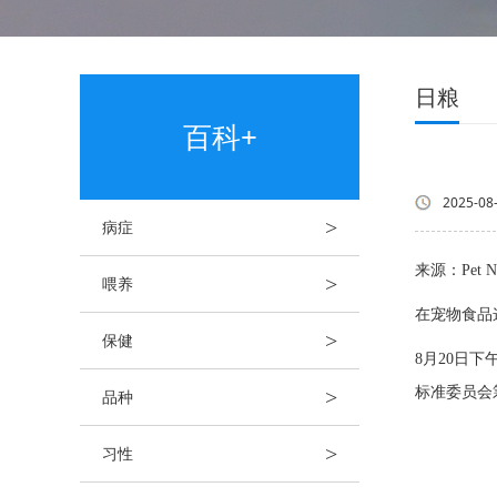
日粮
百科+
2025-08
>
病症
来源：Pet 
>
喂养
在宠物食品
>
保健
8月20日
标准委员会
>
品种
>
习性