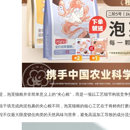
是，泡芙猫粮并非简单意义上的“夹心粮”，而是一项以工艺细节构筑竞争
冻干填充或肉泥包裹的夹心粮不同，泡芙猫粮的核心工艺在于将鲜肉打磨
程不仅最大限度锁住肉类的天然风味与营养，避免高温加工导致的成分流失