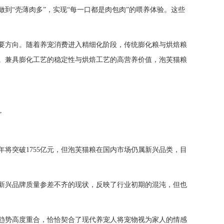
到“壳薄肉多”，实现“每一口都是肉包肉”的喂养体验。这些
要方向。随着养宠消费进入精细化阶段，传统膨化粮与烘焙粮
。兼具膨化工艺的稳定性与烘焙工艺的高营养价值，泡芙猫粮
”
25年将突破1755亿元，但泡芙猫粮在国内市场仍属新兴品类，目
新兴品牌质量参差不齐的现状，反映了行业初期的混沌，但也
趋势高度重合，恰恰契合了现代养宠人将宠物视为家人的情感