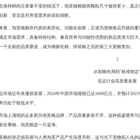
在保持鲜肉注浆量不变的情况下，泡芙猫粮能将颗粒尺寸做得更小，真正做
创新，背后是对养宠需求的深刻洞察。
来看，泡芙猫粮所代表的差异化、功能化创新，正成为宠物食品升级的重
满足市场需求，具备特殊结构、兼具营养与功能性优势的新品类潜力巨大
一个全新的品类赛道，成为继膨化粮、烘焙粮之后的第三大宠粮类别。
2
从前瞻布局到“标准制定
见证行业高质量发展
品市场近年来蓬勃发展，2024年中国市场规模已达1668亿元，并预计20
率仍处于较低水平。
市场上涌现的众多新兴泡芙粮品牌，产品质量参差不齐。这种低渗透率与
新生事物，泡芙粮是一片蓝海。
芙粮的形态很容易与人类泡芙产品产生深度关联，这与当下宠物拟人化的