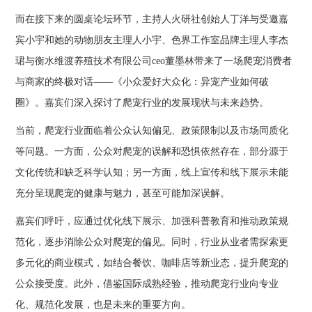
而在接下来的圆桌论坛环节，主持人火研社创始人丁洋与受邀嘉
宾小宇和她的动物朋友主理人小宇、色界工作室品牌主理人李杰
珺与衡水维渡养殖技术有限公司ceo董墨林带来了一场爬宠消费者
与商家的终极对话——《小众爱好大众化：异宠产业如何破
圈》。嘉宾们深入探讨了爬宠行业的发展现状与未来趋势。
当前，爬宠行业面临着公众认知偏见、政策限制以及市场同质化
等问题。一方面，公众对爬宠的误解和恐惧依然存在，部分源于
文化传统和缺乏科学认知；另一方面，线上宣传和线下展示未能
充分呈现爬宠的健康与魅力，甚至可能加深误解。
嘉宾们呼吁，应通过优化线下展示、加强科普教育和推动政策规
范化，逐步消除公众对爬宠的偏见。同时，行业从业者需探索更
多元化的商业模式，如结合餐饮、咖啡店等新业态，提升爬宠的
公众接受度。此外，借鉴国际成熟经验，推动爬宠行业向专业
化、规范化发展，也是未来的重要方向。