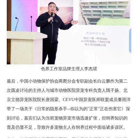
色界工作室品牌主理人李杰珺
最后，中国小动物保护协会两爬分会专职副会长白云鹏作为第二
次圆桌讨论的主持人与城市动物医院异宠专科负责人隋子扬、北
京立德异宠医院院长唐国梁、CEVU中国异宠医师联盟成员董雨洋
带了一场关于《日常的隐形杀手--你以为的“正常”正在伤害它》深
刻讨论，嘉宾们认为当前宠物异宠市场迅速扩张，但饲养知识的
普及仍显不足，导致许多宠物主人在饲养过程中面临诸多误区。